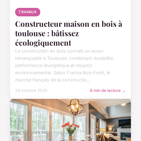
TRAVAUX
Constructeur maison en bois à
toulouse : bâtissez
écologiquement
La construction en bois connaît un essor
remarquable à Toulouse, combinant durabilité,
performance énergétique et respect
environnemental. Selon France Bois Forêt, le
marché français de la constructio...
24 octobre 2025
6 min de lecture →