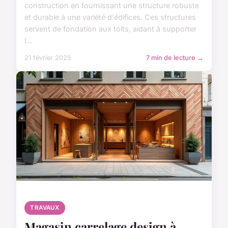
construction en fournissant une structure robuste
et durable à une variété d'édifices. Ces structures
servent de fondation aux toits, aidant à supporter
l...
21 février 2025
7 min de lecture →
TRAVAUX
Magasin carrelage design à