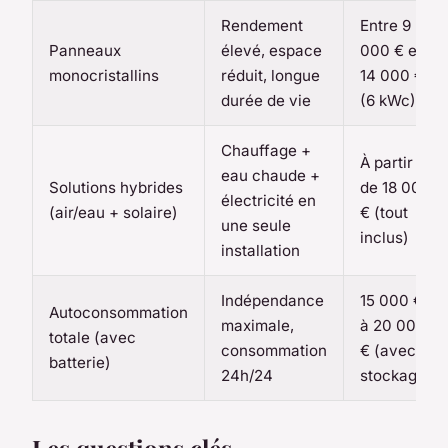
Rendement
Entre 9
Panneaux
élevé, espace
000 € et
monocristallins
réduit, longue
14 000 €
durée de vie
(6 kWc)
Chauffage +
À partir
eau chaude +
Solutions hybrides
de 18 000
électricité en
(air/eau + solaire)
€ (tout
une seule
inclus)
installation
Indépendance
15 000 €
Autoconsommation
maximale,
à 20 000
totale (avec
consommation
€ (avec
batterie)
24h/24
stockage)