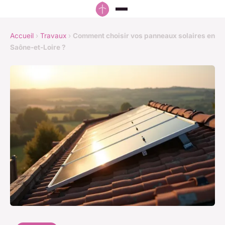
Accueil
›
Travaux
›
Comment choisir vos panneaux solaires en
Saône-et-Loire ?