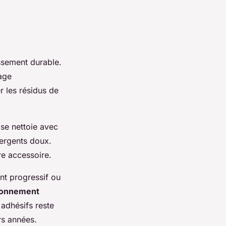
issement durable.
age
r les résidus de
 se nettoie avec
tergents doux.
tre accessoire.
nt progressif ou
ionnement
adhésifs reste
rs années.