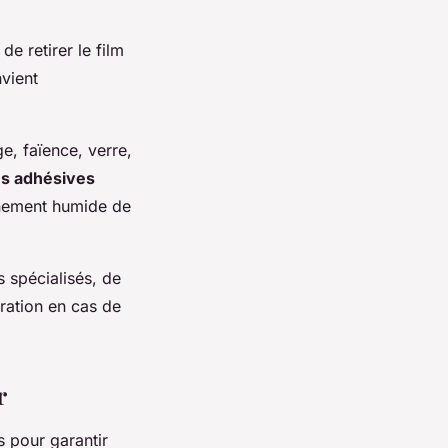
de retirer le film
nvient
e, faïence, verre,
es adhésives
nnement humide de
 spécialisés, de
aration en cas de
r
s pour garantir