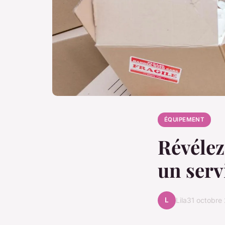
ÉQUIPEMENT
Révélez
un serv
L
Lila
31 octobre