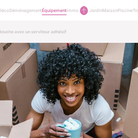
Déco
Déménagement
Équipement
Immo
Jardin
Maison
Piscine
Tr
 douche avec un serviteur adhésif