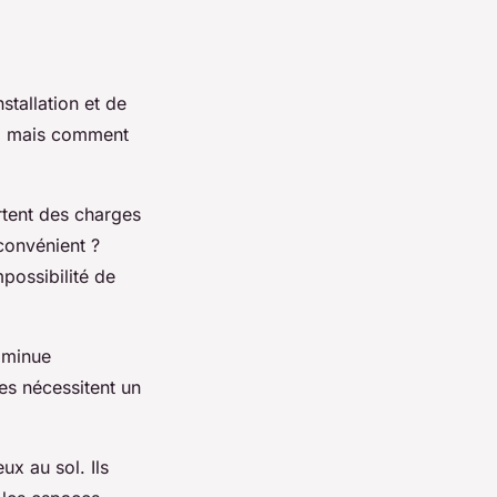
tallation et de
se, mais comment
rtent des charges
nconvénient ?
mpossibilité de
diminue
es nécessitent un
x au sol. Ils