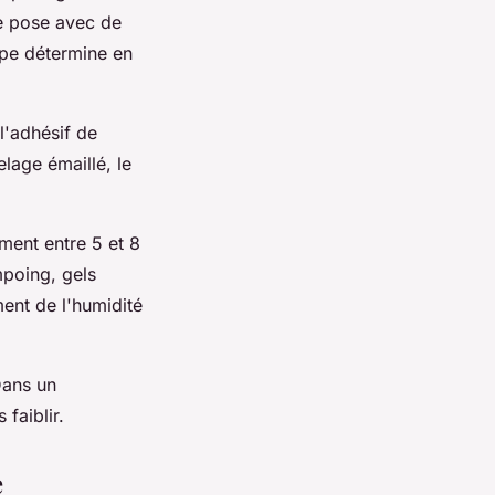
e pose avec de
ape détermine en
l'adhésif de
lage émaillé, le
ment entre 5 et 8
mpoing, gels
ment de l'humidité
Dans un
faiblir.
e