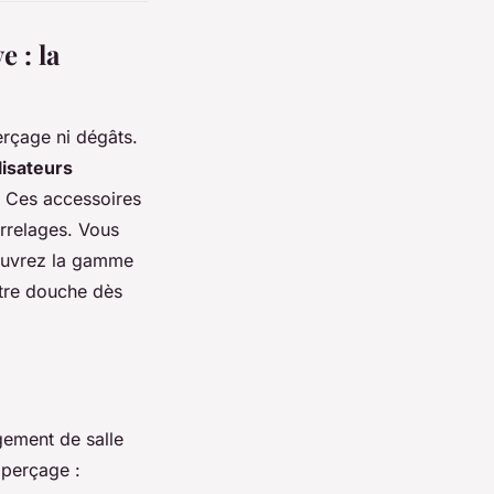
e : la
erçage ni dégâts.
lisateurs
. Ces accessoires
arrelages. Vous
couvrez la gamme
tre douche dès
ement de salle
 perçage :