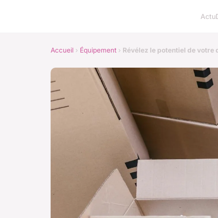
Actu
Accueil
›
Équipement
›
Révélez le potentiel de votre