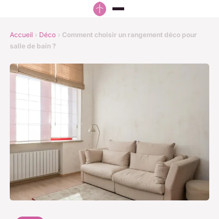
Accueil
›
Déco
›
Comment choisir un rangement déco pour
salle de bain ?