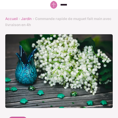
Accueil
›
Jardin
›
Commande rapide de muguet fait main avec
livraison en 4h