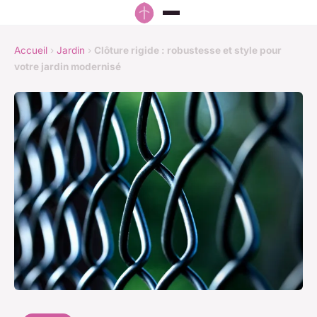
Accueil
›
Jardin
›
Clôture rigide : robustesse et style pour
votre jardin modernisé