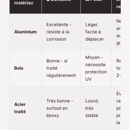
matériau
requis
Netto
Excellente -
Léger,
annuel
Aluminium
résiste à la
facile à
aucun
corrosion
déplacer
gratta
Moyen -
Bonne - si
Rever
nécessite
Bois
traité
tous l
protection
régulièrement
2-3 a
UV
Éviter 
Très bonne -
Lourd,
rayur
Acier
surtout en
très
pour
traité
époxy
stable
préven
la roui