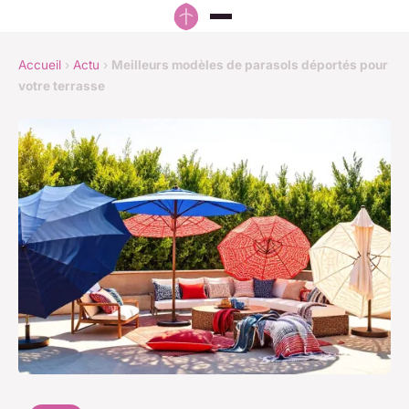
Accueil
›
Actu
›
Meilleurs modèles de parasols déportés pour
votre terrasse