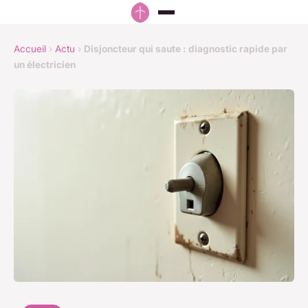
Accueil
›
Actu
›
Disjoncteur qui saute : diagnostic rapide par
un électricien