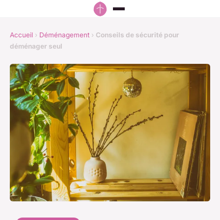
Accueil
›
Déménagement
›
Conseils de sécurité pour
déménager seul